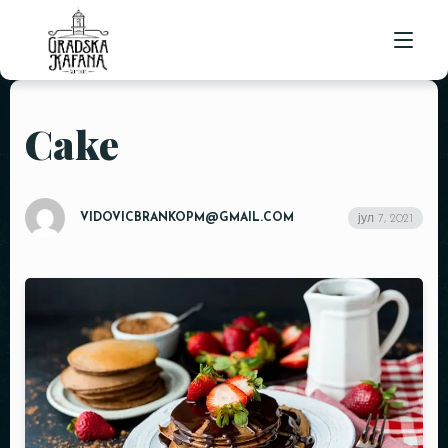
Cake
POČETNA
ORGANIZACIJA DOGAĐAJA
OSTALE USLUGE
RENT A CAR SOMBOR
VIDOVICBRANKOPM@GMAIL.COM
јул 7, 2021
KETERING
O NAMA
APARTMANSKI SMEŠTAJ
JELOVNIK
KONTAKT
POSAO
REZERVACIJE