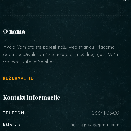
O nama
Hvala Vam pto ste posetili našu web stranicu. Nadamo
se da ste uživali i da ćete uskoro biti naš dragi gost. Vaša
Gradska Kafana Sombor.
REZERVACIJE
Kontakt Informacije
066/11-33-00
TELEFON:
hansisgroup@gmail.com
EMAIL :