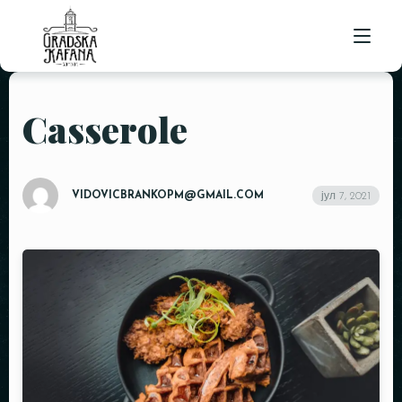
Casserole
POČETNA
ORGANIZACIJA DOGAĐAJA
OSTALE USLUGE
RENT A CAR SOMBOR
VIDOVICBRANKOPM@GMAIL.COM
јул 7, 2021
KETERING
O NAMA
APARTMANSKI SMEŠTAJ
JELOVNIK
KONTAKT
POSAO
REZERVACIJE