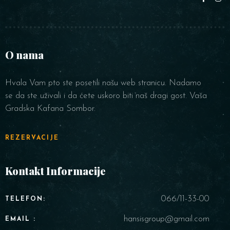
O nama
Hvala Vam pto ste posetili našu web stranicu. Nadamo
se da ste uživali i da ćete uskoro biti naš dragi gost. Vaša
Gradska Kafana Sombor.
REZERVACIJE
Kontakt Informacije
066/11-33-00
TELEFON:
hansisgroup@gmail.com
EMAIL :