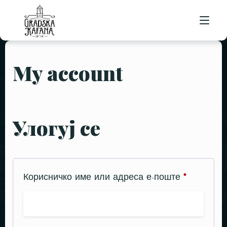
My account
POČETNA
ORGANIZACIJA DOGAĐAJA
OSTALE USLUGE
RENT A CAR SOMBOR
KETERING
O NAMA
Улогуј се
APARTMANSKI SMEŠTAJ
JELOVNIK
KONTAKT
POSAO
Корисничко име или адреса е-поште
*
REZERVACIJE