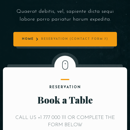
Quaerat debitis, vel, sapiente dicta sequi
labore porro pariatur harum expedita.
HOME
RESERVATION (CONTACT FORM 7)
RESERVATION
Book a Table
CALL US +1 777 000 111 OR COMPLETE THE
FORM BELOW