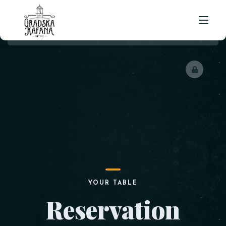
POČETNA
ORGANIZACIJA DOGAĐAJA
OSTALE USLUGE
RENT A CAR SOMBOR
KETERING
O NAMA
APARTMANSKI SMEŠTAJ
JELOVNIK
KONTAKT
POSAO
REZERVACIJE
YOUR TABLE
Reservation