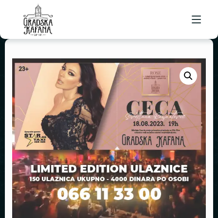
POČETNA
ORGANIZACIJA DOGAĐAJA
OSTALE USLUGE
RENT A CAR SOMBOR
KETERING
O NAMA
APARTMANSKI SMEŠTAJ
JELOVNIK
KONTAKT
POSAO
REZERVACIJE