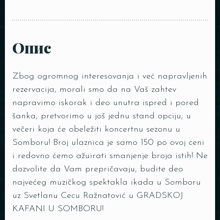
Опис
Zbog ogromnog interesovanja i već napravljenih
rezervacija, morali smo da na Vaš zahtev
napravimo iskorak i deo unutra ispred i pored
šanka, pretvorimo u još jednu stand opciju, u
večeri koja će obeležiti koncertnu sezonu u
Somboru! Broj ulaznica je samo 150 po ovoj ceni
i redovno ćemo ažuirati smanjenje broja istih! Ne
dozvolite da Vam prepričavaju, budite deo
najvećeg muzičkog spektakla ikada u Somboru
uz Svetlanu Cecu Ražnatović u GRADSKOJ
KAFANI U SOMBORU!