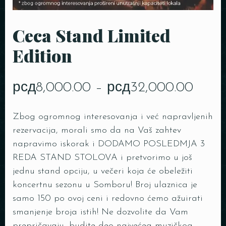
Ceca Stand Limited
Edition
рсд
8,000.00
–
рсд
32,000.00
Zbog ogromnog interesovanja i već napravljenih
rezervacija, morali smo da na Vaš zahtev
napravimo iskorak i DODAMO POSLEDMJA 3
REDA STAND STOLOVA i pretvorimo u još
jednu stand opciju, u večeri koja će obeležiti
koncertnu sezonu u Somboru! Broj ulaznica je
samo 150 po ovoj ceni i redovno ćemo ažuirati
smanjenje broja istih! Ne dozvolite da Vam
prepričavaju, budite deo najvećeg muzičkog