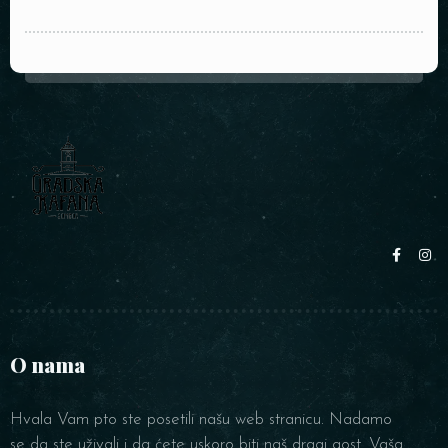
O nama
Hvala Vam pto ste posetili našu web stranicu. Nadamo
se da ste uživali i da ćete uskoro biti naš dragi gost. Vaša